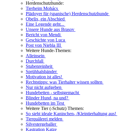
Herdenschutzhunde:
Tierheim Mohács
Plädoyer für (spanische) Herdenschutzhunde
Obelix, ein Abschied
Eine Legende geht...
Unsere Hunde aus Brasov
Bericht von Mendi
Geschichte von Luca
Post von Niebla III
Weitere Hunde-Themen:
Alleinsein
Durchfall
Stubenreinheit
Sprühhalsbänder
Motivation ist alles!
Rechtstipps: was Tierhalter wissen sollten
Nur nicht aufgeben
Hundebetten - selbstgemacht
Blinder Hund, na und?
Hundebetten im Test
Weitere Tier (-Schutz) Themen:
So sieht ideale Kaninchen- /Kleintierhaltung aus!
Tierquälerei melden
Silvestergeballer
Kastration Katze