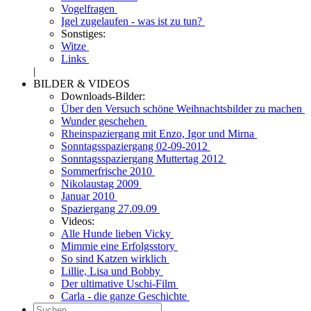
Vogelfragen
Igel zugelaufen - was ist zu tun?
Sonstiges:
Witze
Links
|
BILDER & VIDEOS
Downloads-Bilder:
Über den Versuch schöne Weihnachtsbilder zu machen
Wunder geschehen
Rheinspaziergang mit Enzo, Igor und Mirna
Sonntagsspaziergang 02-09-2012
Sonntagsspaziergang Muttertag 2012
Sommerfrische 2010
Nikolaustag 2009
Januar 2010
Spaziergang 27.09.09
Videos:
Alle Hunde lieben Vicky
Mimmie eine Erfolgsstory
So sind Katzen wirklich
Lillie, Lisa und Bobby
Der ultimative Uschi-Film
Carla - die ganze Geschichte