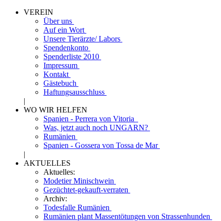
VEREIN
Über uns
Auf ein Wort
Unsere Tierärzte/ Labors
Spendenkonto
Spenderliste 2010
Impressum
Kontakt
Gästebuch
Haftungsausschluss
|
WO WIR HELFEN
Spanien - Perrera von Vitoria
Was, jetzt auch noch UNGARN?
Rumänien
Spanien - Gossera von Tossa de Mar
|
AKTUELLES
Aktuelles:
Modetier Minischwein
Gezüchtet-gekauft-verraten
Archiv:
Todesfalle Rumänien
Rumänien plant Massentötungen von Strassenhunden