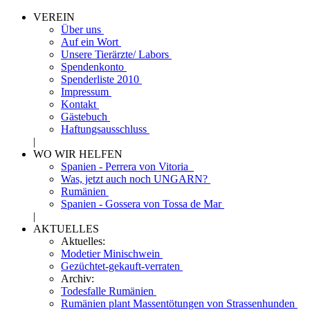
VEREIN
Über uns
Auf ein Wort
Unsere Tierärzte/ Labors
Spendenkonto
Spenderliste 2010
Impressum
Kontakt
Gästebuch
Haftungsausschluss
|
WO WIR HELFEN
Spanien - Perrera von Vitoria
Was, jetzt auch noch UNGARN?
Rumänien
Spanien - Gossera von Tossa de Mar
|
AKTUELLES
Aktuelles:
Modetier Minischwein
Gezüchtet-gekauft-verraten
Archiv:
Todesfalle Rumänien
Rumänien plant Massentötungen von Strassenhunden