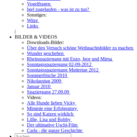
Vogelfragen
Igel zugelaufen - was ist zu tun?
Sonstiges:
Witze
Links
|
BILDER & VIDEOS
Downloads-Bilder:
Über den Versuch schöne Weihnachtsbilder zu machen
Wunder geschehen
Rheinspaziergang mit Enzo, Igor und Mirna
Sonntagsspaziergang 02-09-2012
Sonntagsspaziergang Muttertag 2012
Sommerfrische 2010
Nikolaustag 2009
Januar 2010
Spaziergang 27.09.09
Videos:
Alle Hunde lieben Vicky
Mimmie eine Erfolgsstory
So sind Katzen wirklich
Lillie, Lisa und Bobby
Der ultimative Uschi-Film
Carla - die ganze Geschichte