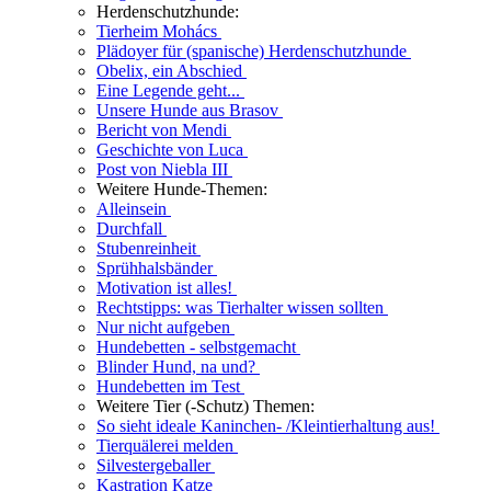
Herdenschutzhunde:
Tierheim Mohács
Plädoyer für (spanische) Herdenschutzhunde
Obelix, ein Abschied
Eine Legende geht...
Unsere Hunde aus Brasov
Bericht von Mendi
Geschichte von Luca
Post von Niebla III
Weitere Hunde-Themen:
Alleinsein
Durchfall
Stubenreinheit
Sprühhalsbänder
Motivation ist alles!
Rechtstipps: was Tierhalter wissen sollten
Nur nicht aufgeben
Hundebetten - selbstgemacht
Blinder Hund, na und?
Hundebetten im Test
Weitere Tier (-Schutz) Themen:
So sieht ideale Kaninchen- /Kleintierhaltung aus!
Tierquälerei melden
Silvestergeballer
Kastration Katze