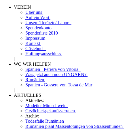
VEREIN
Über uns
Auf ein Wort
Unsere Tierärzte/ Labors
Spendenkonto
Spenderliste 2010
Impressum
Kontakt
Gästebuch
Haftungsausschluss
|
WO WIR HELFEN
Spanien - Perrera von Vitoria
Was, jetzt auch noch UNGARN?
Rumänien
Spanien - Gossera von Tossa de Mar
|
AKTUELLES
Aktuelles:
Modetier Minischwein
Gezüchtet-gekauft-verraten
Archiv:
Todesfalle Rumänien
Rumänien plant Massentötungen von Strassenhunden