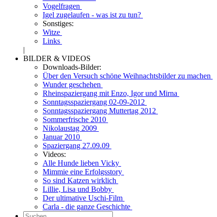
Vogelfragen
Igel zugelaufen - was ist zu tun?
Sonstiges:
Witze
Links
|
BILDER & VIDEOS
Downloads-Bilder:
Über den Versuch schöne Weihnachtsbilder zu machen
Wunder geschehen
Rheinspaziergang mit Enzo, Igor und Mirna
Sonntagsspaziergang 02-09-2012
Sonntagsspaziergang Muttertag 2012
Sommerfrische 2010
Nikolaustag 2009
Januar 2010
Spaziergang 27.09.09
Videos:
Alle Hunde lieben Vicky
Mimmie eine Erfolgsstory
So sind Katzen wirklich
Lillie, Lisa und Bobby
Der ultimative Uschi-Film
Carla - die ganze Geschichte