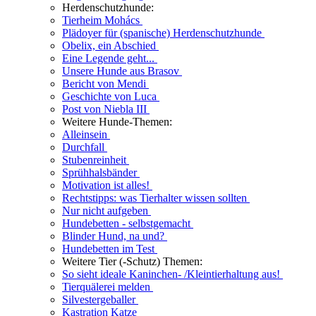
Herdenschutzhunde:
Tierheim Mohács
Plädoyer für (spanische) Herdenschutzhunde
Obelix, ein Abschied
Eine Legende geht...
Unsere Hunde aus Brasov
Bericht von Mendi
Geschichte von Luca
Post von Niebla III
Weitere Hunde-Themen:
Alleinsein
Durchfall
Stubenreinheit
Sprühhalsbänder
Motivation ist alles!
Rechtstipps: was Tierhalter wissen sollten
Nur nicht aufgeben
Hundebetten - selbstgemacht
Blinder Hund, na und?
Hundebetten im Test
Weitere Tier (-Schutz) Themen:
So sieht ideale Kaninchen- /Kleintierhaltung aus!
Tierquälerei melden
Silvestergeballer
Kastration Katze