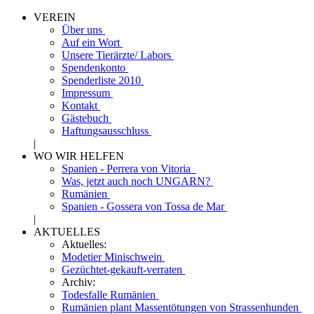
VEREIN
Über uns
Auf ein Wort
Unsere Tierärzte/ Labors
Spendenkonto
Spenderliste 2010
Impressum
Kontakt
Gästebuch
Haftungsausschluss
|
WO WIR HELFEN
Spanien - Perrera von Vitoria
Was, jetzt auch noch UNGARN?
Rumänien
Spanien - Gossera von Tossa de Mar
|
AKTUELLES
Aktuelles:
Modetier Minischwein
Gezüchtet-gekauft-verraten
Archiv:
Todesfalle Rumänien
Rumänien plant Massentötungen von Strassenhunden