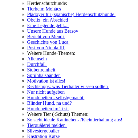
Herdenschutzhunde:
Tierheim Mohács
Plädoyer für (spanische) Herdenschutzhunde
Obelix, ein Abschied
Eine Legende geht...
Unsere Hunde aus Brasov
Bericht von Mendi
Geschichte von Luca
Post von Niebla III
Weitere Hunde-Themen:
Alleinsein
Durchfall
Stubenreinheit
Sprühhalsbänder
Motivation ist alles!
Rechtstipps: was Tierhalter wissen sollten
Nur nicht aufgeben
Hundebetten - selbstgemacht
Blinder Hund, na und?
Hundebetten im Test
Weitere Tier (-Schutz) Themen:
So sieht ideale Kaninchen- /Kleintierhaltung aus!
Tierquälerei melden
Silvestergeballer
Kastration Katze