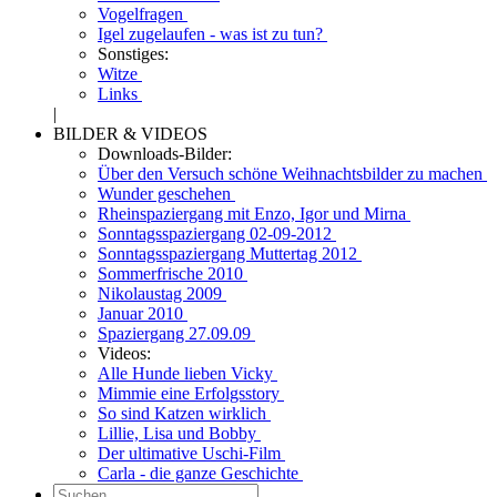
Vogelfragen
Igel zugelaufen - was ist zu tun?
Sonstiges:
Witze
Links
|
BILDER & VIDEOS
Downloads-Bilder:
Über den Versuch schöne Weihnachtsbilder zu machen
Wunder geschehen
Rheinspaziergang mit Enzo, Igor und Mirna
Sonntagsspaziergang 02-09-2012
Sonntagsspaziergang Muttertag 2012
Sommerfrische 2010
Nikolaustag 2009
Januar 2010
Spaziergang 27.09.09
Videos:
Alle Hunde lieben Vicky
Mimmie eine Erfolgsstory
So sind Katzen wirklich
Lillie, Lisa und Bobby
Der ultimative Uschi-Film
Carla - die ganze Geschichte