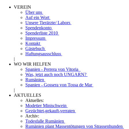
VEREIN
Über uns
Auf ein Wort
Unsere Tierärzte/ Labors
Spendenkonto
Spenderliste 2010
Impressum
Kontakt
Gästebuch
Haftungsausschluss
|
WO WIR HELFEN
Spanien - Perrera von Vitoria
Was, jetzt auch noch UNGARN?
Rumänien
Spanien - Gossera von Tossa de Mar
|
AKTUELLES
Aktuelles:
Modetier Minischwein
Gezüchtet-gekauft-verraten
Archiv:
Todesfalle Rumänien
Rumänien plant Massentötungen von Strassenhunden