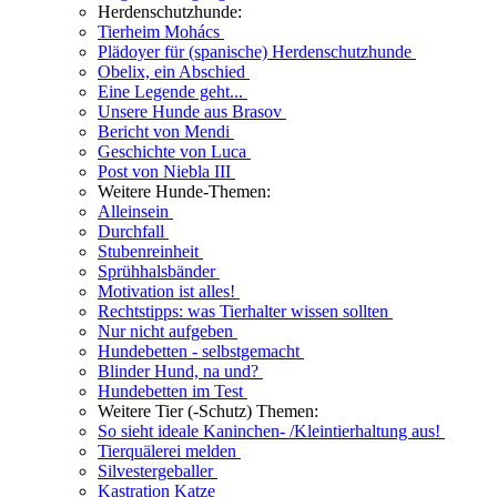
Herdenschutzhunde:
Tierheim Mohács
Plädoyer für (spanische) Herdenschutzhunde
Obelix, ein Abschied
Eine Legende geht...
Unsere Hunde aus Brasov
Bericht von Mendi
Geschichte von Luca
Post von Niebla III
Weitere Hunde-Themen:
Alleinsein
Durchfall
Stubenreinheit
Sprühhalsbänder
Motivation ist alles!
Rechtstipps: was Tierhalter wissen sollten
Nur nicht aufgeben
Hundebetten - selbstgemacht
Blinder Hund, na und?
Hundebetten im Test
Weitere Tier (-Schutz) Themen:
So sieht ideale Kaninchen- /Kleintierhaltung aus!
Tierquälerei melden
Silvestergeballer
Kastration Katze